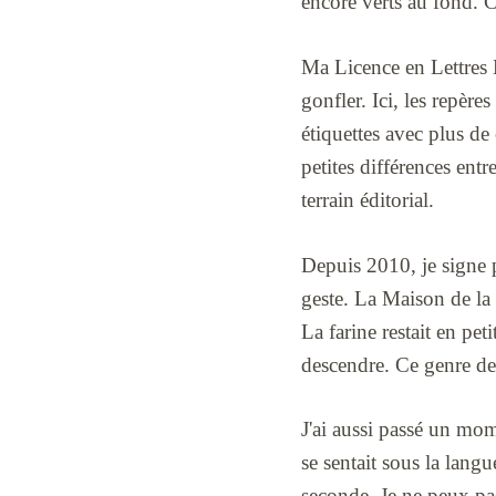
encore verts au fond. 
Ma Licence en Lettres M
gonfler. Ici, les repère
étiquettes avec plus d
petites différences ent
terrain éditorial.
Depuis 2010, je signe pr
geste. La Maison de la 
La farine restait en peti
descendre. Ce genre de 
J'ai aussi passé un mom
se sentait sous la lang
seconde. Je ne peux pas 