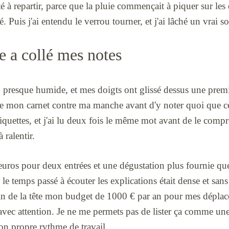
ité à repartir, parce que la pluie commençait à piquer sur le
é. Puis j'ai entendu le verrou tourner, et j'ai lâché un vrai
e a collé mes notes
, presque humide, et mes doigts ont glissé dessus une premiè
de mon carnet contre ma manche avant d'y noter quoi que ce
étiquettes, et j'ai lu deux fois le même mot avant de le compr
à ralentir.
euros pour deux entrées et une dégustation plus fournie qu
le temps passé à écouter les explications était dense et sans 
in de la tête mon budget de 1000 € par an pour mes déplace
avec attention. Je ne me permets pas de lister ça comme une
on propre rythme de travail.