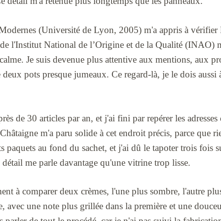
Ce détail m'a retenue plus longtemps que les panneaux.
odernes (Université de Lyon, 2005) m'a appris à vérifier l
s de l'Institut National de l’Origine et de la Qualité (INAO) m
e calme. Je suis devenue plus attentive aux mentions, aux p
re deux pots presque jumeaux. Ce regard-là, je le dois auss
ès de 30 articles par an, et j'ai fini par repérer les adresses
Châtaigne m'a paru solide à cet endroit précis, parce que ri
ts paquets au fond du sachet, et j'ai dû le tapoter trois fois s
détail me parle davantage qu'une vitrine trop lisse.
ent à comparer deux crèmes, l'une plus sombre, l'autre plus
ue, avec une note plus grillée dans la première et une douceu
parler de tout le procédé, car je n'ai pas suivi la fabricati