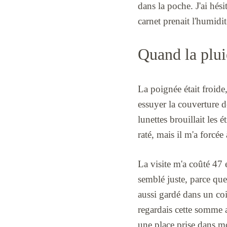
dans la poche. J'ai hés
carnet prenait l'humidit
Quand la plui
La poignée était froide
essuyer la couverture 
lunettes brouillait les 
raté, mais il m'a forcée 
La visite m'a coûté 47 
semblé juste, parce que 
aussi gardé dans un co
regardais cette somme 
une place prise dans m