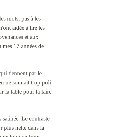
es mots, pas à les
'ont aidée à lire les
rovenances et aux
i à mes 17 années de
 qui tiennent par le
en ne sonnait trop poli.
ur la table pour la faire
 satinée. Le contraste
r plus nette dans la
on de bout en bout.