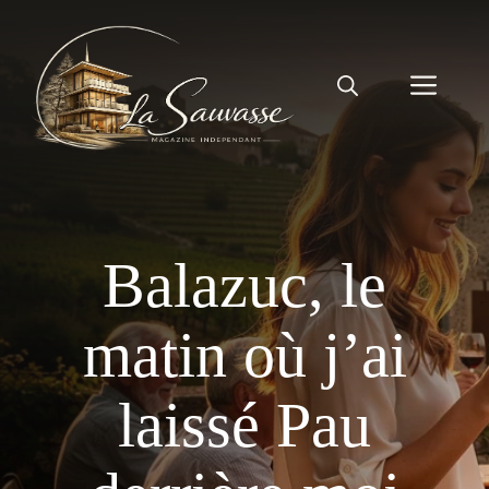
Aller
au
contenu
Men
Balazuc, le
matin où j’ai
laissé Pau