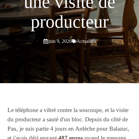
une visite de
producteur
juin 9, 2026
Actualités
Le téléphone a vibré contre la soucoupe, et la visite
du producteur a sauté d'un bloc. Depuis du côté de
Pau, je suis partie 4 jours en Ardèche pour Balazuc,
et j'avais déjà engagé
487 euros
quand le message