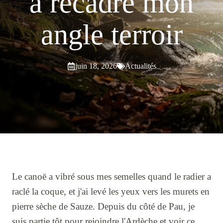
a recadré mon
angle terroir
juin 18, 2026
Actualités
Le canoë a vibré sous mes semelles quand le radier a
raclé la coque, et j'ai levé les yeux vers les murets en
pierre sèche de Sauze. Depuis du côté de Pau, je
suis partie tôt pour rejoindre l'Ardèche et voir ce