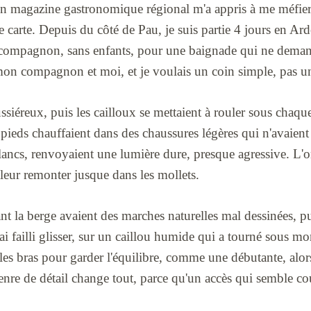
 en magazine gastronomique régional m'a appris à me méfier
 carte. Depuis du côté de Pau, je suis partie 4 jours en Ard
compagnon, sans enfants, pour une baignade qui ne dema
 mon compagnon et moi, et je voulais un coin simple, pas un
oussiéreux, puis les cailloux se mettaient à rouler sous chaq
s pieds chauffaient dans des chaussures légères qui n'avaient
 blancs, renvoyaient une lumière dure, presque agressive. L'o
chaleur remonter jusque dans les mollets.
nt la berge avaient des marches naturelles mal dessinées, p
j'ai failli glisser, sur un caillou humide qui a tourné sous 
 les bras pour garder l'équilibre, comme une débutante, alor
enre de détail change tout, parce qu'un accès qui semble co