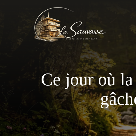
Aller
au
contenu
Ce jour où la
gâch