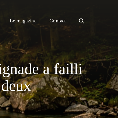
Le magazine
Contact
gnade a failli
 deux