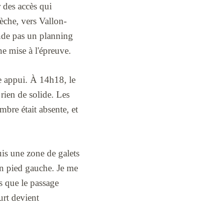
 des accès qui
èche, vers Vallon-
nde pas un planning
e mise à l'épreuve.
ue appui. À 14h18, le
 rien de solide. Les
mbre était absente, et
uis une zone de galets
mon pied gauche. Je me
s que le passage
urt devient