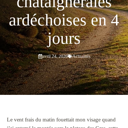
châtaigneraies
ardéchoises en 4
jours
avril 24, 2026
Actualités
Le vent frais du matin fouettait mon visage quand