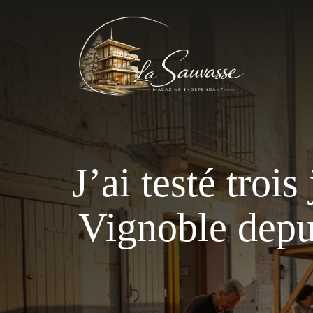
Aller
au
contenu
J’ai testé troi
Vignoble depui