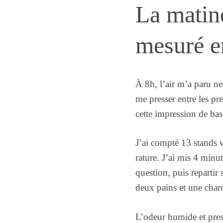
La matiné
mesuré en
À 8h, l’air m’a paru ne
me presser entre les p
cette impression de ba
J’ai compté 13 stands v
rature. J’ai mis 4 min
question, puis repartir
deux pains et une charc
L’odeur humide et presq