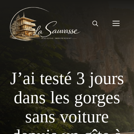
Aller
au
contenu
Men
J’ai testé 3 jours
dans les gorges
sans voiture