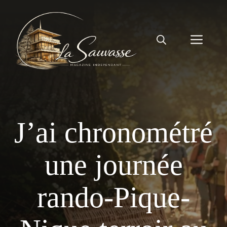
Aller
au
contenu
Men
J’ai chronométré
une journée
rando-Pique-