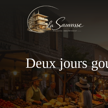
Aller
au
contenu
Deux jours go