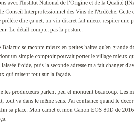
tions avec l'Institut National de l’Origine et de la Qualité (I
 le Conseil Interprofessionnel des Vins de l'Ardèche. Cette 
Je préfère dire ça net, un vin discret fait mieux respirer une
ur. Le détail compte, pas la posture.
ue Balazuc se raconte mieux en petites haltes qu'en grande dé
 dont un simple comptoir pouvait porter le village mieux q
 laissée froide, puis la seconde adresse m'a fait changer d'a
ux qui misent tout sur la façade.
ue les producteurs parlent peu et montrent beaucoup. Les mai
ft, tout va dans le même sens. J'ai confiance quand le décor
nfin sa place. Mon carnet et mon Canon EOS 80D de 2016 re
ça.