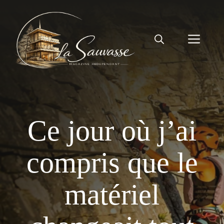
Aller
au
contenu
Men
Ce jour où j’ai
compris que le
matériel