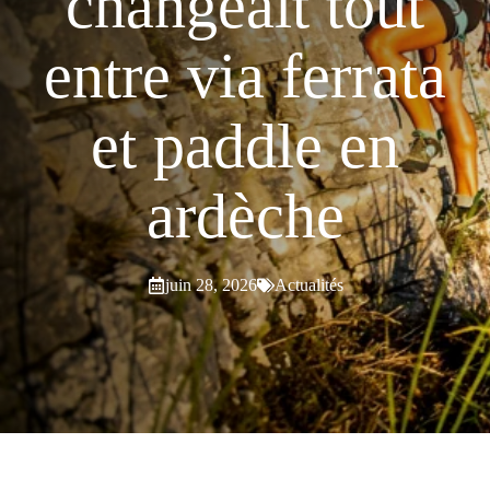
changeait tout
entre via ferrata
et paddle en
ardèche
juin 28, 2026
Actualités